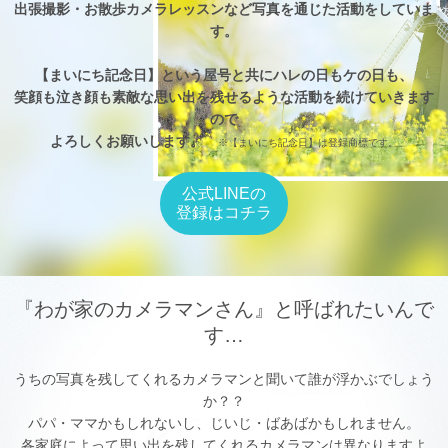
出張撮影・お散歩カメラレッスンなど写真を通じた活動をしていま
す。
【まいにち記念日】という屋号と共にハレの日もケの日も、
笑顔も泣き顔も素敵な思い出を残せるような活動を続けていきます
ので
よろしくお願いします。
※【まいにち記念日】は登録商標です。
公式LINEの
登録はコチラ
『わが家のカメラマンさん』と呼ばれたいんで
す…
うちの写真を残してくれるカメラマンと聞いて誰が浮かぶでしょう
か？？
パパ・ママかもしれないし、じいじ・ばあばかもしれません。
各家庭によって思い出を残してくれるカメラマンは異なりますよ