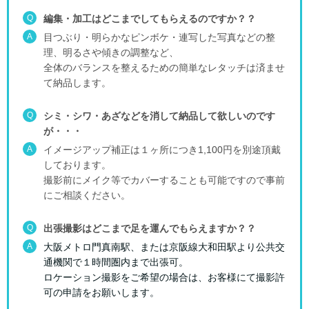
Q
編集・加工はどこまでしてもらえるのですか？？
A
目つぶり・明らかなピンボケ・連写した写真などの整
理、明るさや傾きの調整など、
全体のバランスを整えるための簡単なレタッチは済ませ
て納品します。
Q
シミ・シワ・あざなどを消して納品して欲しいのです
が・・・
A
イメージアップ補正は１ヶ所につき1,100円を別途頂戴
しております。
撮影前にメイク等でカバーすることも可能ですので事前
にご相談ください。
Q
出張撮影はどこまで足を運んでもらえますか？？
A
大阪メトロ門真南駅、または京阪線大和田駅より公共交
通機関で１時間圏内まで出張可。
ロケーション撮影をご希望の場合は、お客様にて撮影許
可の申請をお願いします。